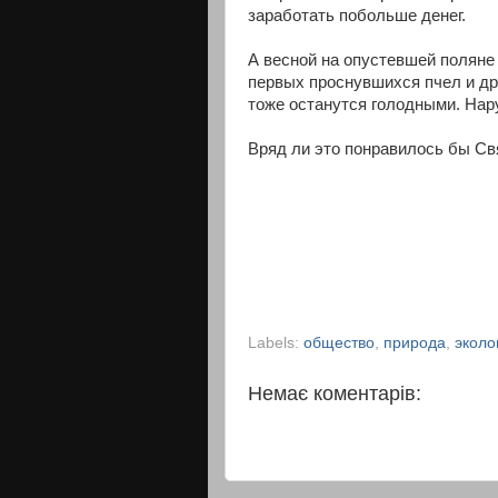
заработать побольше денег.
А весной на опустевшей поляне 
первых проснувшихся пчел и дру
тоже останутся голодными. Нар
Вряд ли это понравилось бы Св
Labels:
общество
,
природа
,
эколо
Немає коментарів: