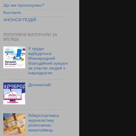
Що ми пропонуємо?
Контакти
АНОНСИ ПОДІЙ
ПОПУЛЯРНІ МАТЕРІАЛИ ЗА
МІСЯЦЬ
У грудні
відбудеться
Міжнародний
благодійний аукціон
за участю людей з
інвалідністю
Допомогай!
Кіберспортивну
журналістику
розпочинає
миколаївець