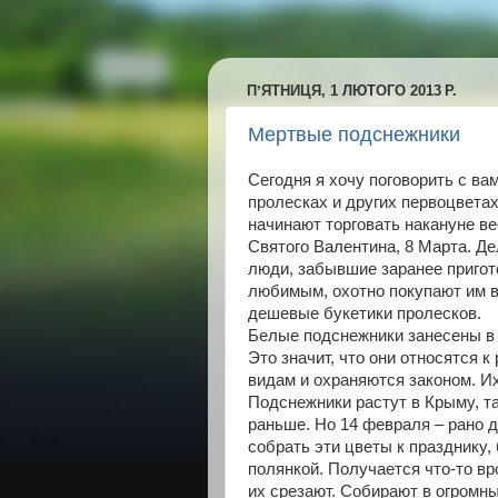
ПʼЯТНИЦЯ, 1 ЛЮТОГО 2013 Р.
Мертвые подснежники
Сегодня я хочу поговорить с ва
пролесках и других первоцветах
начинают торговать накануне ве
Святого Валентина, 8 Марта. Де
люди, забывшие заранее пригот
любимым, охотно покупают им 
дешевые букетики пролесков.
Белые подснежники занесены в 
Это значит, что они относятся 
видам и охраняются законом. Их
Подснежники растут в Крыму, т
раньше. Но 14 февраля – рано 
собрать эти цветы к празднику
полянкой. Получается что-то в
их срезают. Собирают в огромны