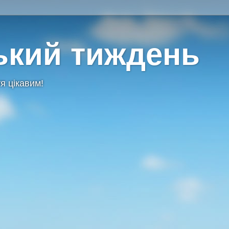
ький тиждень
я цікавим!