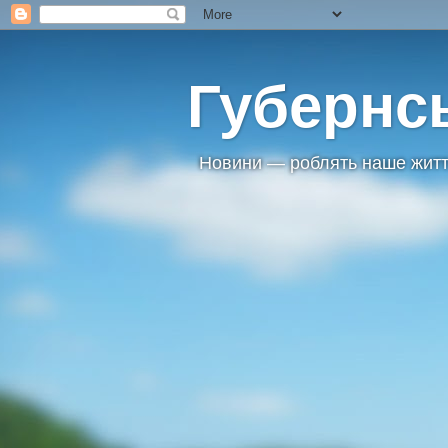
Губернс
Новини — роблять наше житт