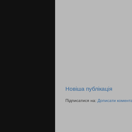
Новіша публікація
Підписатися на:
Дописати комента