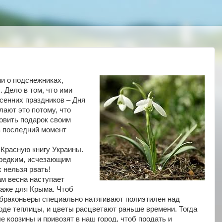
ми о подснежниках,
. Дело в том, что ими
сенних праздников – Дня
лают это потому, что
овить подарок своим
в последний момент
Красную книгу Украины.
к редким, исчезающим
 нельзя рвать!
ам весна наступает
даже для Крыма. Чтоб
, браконьеры специально натягивают полиэтилен над
роде теплицы, и цветы расцветают раньше времени. Тогда
е корзины и привозят в наш город, чтоб продать и