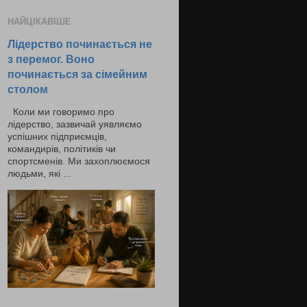
НАЙЦІКАВІШЕ
Лідерство починається не
з перемог. Воно
починається за сімейним
столом
Коли ми говоримо про
лідерство, зазвичай уявляємо
успішних підприємців,
командирів, політиків чи
спортсменів. Ми захоплюємося
людьми, які ...