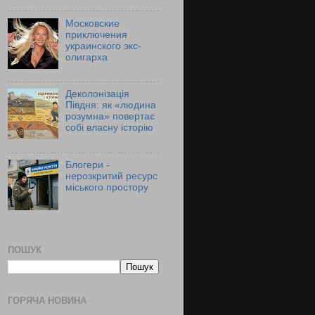
Московские
приключения
украинского экс-
олигарха
Деколонізація
Півдня: як «людина
розумна» повертає
собі власну історію
Блогери -
нерозкритий ресурс
міського простору
ПОШУК
ГОРЯЧА НОВИНА