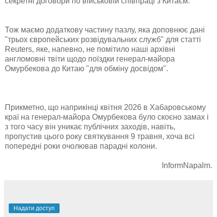
секретні договори по військовій співпраці з Китаєм.
Тож маємо додаткову частину пазлу, яка доповнює дані
"трьох європейських розвідувальних служб" для статті
Reuters, яке, напевно, не помітило наші архівні
англомовні твіти щодо поїздки генерал-майора
Омурбекова до Китаю "для обміну досвідом".
Прикметно, що наприкінці квітня 2026 в Хабаровському
краї на генерал-майора Омурбекова було скоєно замах і
з того часу він уникає публічних заходів, навіть,
пропустив цього року святкування 9 травня, хоча всі
попередні роки очолював парадні колони.
InformNapalm.
Надати доступ