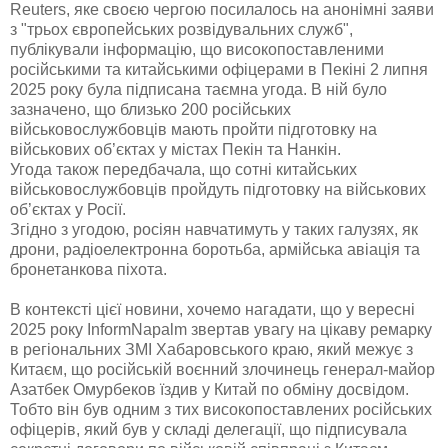
Reuters, яке своєю чергою посилалось на анонімні заяви
з "трьох європейських розвідувальних служб",
публікували інформацію, що високопоставленими
російськими та китайськими офіцерами в Пекіні 2 липня
2025 року була підписана таємна угода. В ній було
зазначено, що близько 200 російських
військовослужбовців мають пройти підготовку на
військових об’єктах у містах Пекін та Нанкін.
Угода також передбачала, що сотні китайських
військовослужбовців пройдуть підготовку на військових
об’єктах у Росії.
Згідно з угодою, росіян навчатимуть у таких галузях, як
дрони, радіоелектронна боротьба, армійська авіація та
бронетанкова піхота.
В контексті цієї новини, хочемо нагадати, що у вересні
2025 року InformNapalm звертав увагу на цікаву ремарку
в регіональних ЗМІ Хабаровського краю, який межує з
Китаєм, що російській воєнний злочинець генерал-майор
Азатбек Омурбеков їздив у Китай по обміну досвідом.
Тобто він був одним з тих високопоставлених російських
офіцерів, який був у складі делегації, що підписувала