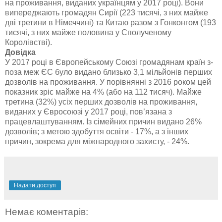
на проживання, виданих українцям у 2017 році). Вони
випереджають громадян Сирії (223 тисячі, з них майже
дві третини в Німеччині) та Китаю разом з Гонконгом (193
тисячі, з них майже половина у Сполученому
Королівстві).
Довідка
У 2017 році в Європейському Союзі громадянам країн з-
поза меж ЄС було видано близько 3,1 мільйонів перших
дозволів на проживання. У порівнянні з 2016 роком цей
показник зріс майже на 4% (або на 112 тисяч). Майже
третина (32%) усіх перших дозволів на проживання,
виданих у Євросоюзі у 2017 році, пов’язана з
працевлаштуванням. Із сімейних причин видано 26%
дозволів; з метою здобуття освіти - 17%, а з інших
причин, зокрема для міжнародного захисту, - 24%.
Надати доступ
Немає коментарів: