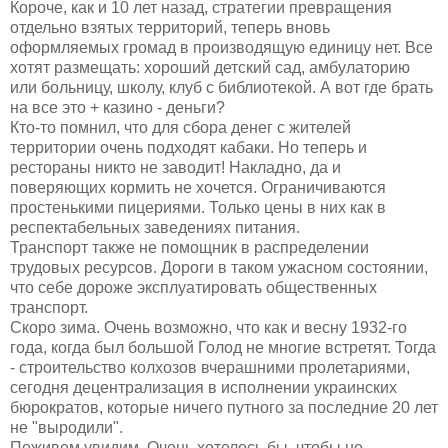
Короче, как и 10 лет назад, стратегии превращения
отдельно взятых территорий, теперь вновь
оформляемых громад в производящую единицу нет. Все
хотят размещать: хороший детский сад, амбулаторию
или больницу, школу, клуб с библиотекой. А вот где брать
на все это + казино - деньги?
Кто-то помнил, что для сбора денег с жителей
территории очень подходят кабаки. Но теперь и
рестораны никто не заводит! Накладно, да и
поверяющих кормить не хочется. Ограничиваются
простенькими пицериями. Только цены в них как в
респектабельных заведениях питания.
Транспорт также не помощник в распределении
трудовых ресурсов. Дороги в таком ужасном состоянии,
что себе дороже эксплуатировать общественных
транспорт.
Скоро зима. Очень возможно, что как и весну 1932-го
года, когда был большой Голод не многие встретят. Тогда
- строительство колхозов вчерашними пролетариями,
сегодня децентрализация в исполнении украинских
бюрократов, которые ничего путного за последние 20 лет
не "выродили".
Поживем увидим. Очень хотелось бы, чтобы не