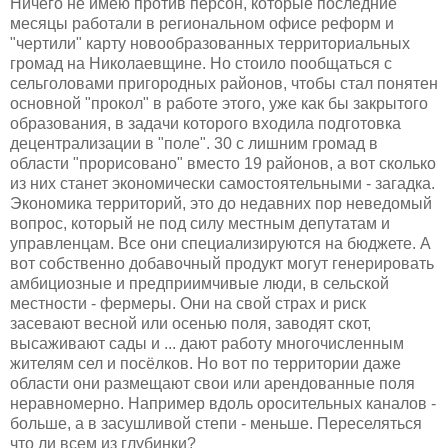
Ничего не имею против персон, которые последние
месяцы работали в региональном офисе реформ и
"чертили" карту новообразованных территориальных
громад на Николаевщине. Но стоило пообщаться с
сельголовами пригородных районов, чтобы стал понятен
основной "прокол" в работе этого, уже как бы закрытого
образования, в задачи которого входила подготовка
децентрализации в "поле". 30 с лишним громад в
области "прорисовано" вместо 19 районов, а вот сколько
из них станет экономически самостоятельными - загадка.
Экономика территорий, это до недавних пор неведомый
вопрос, который не под силу местным депутатам и
управленцам. Все они специализируются на бюджете. А
вот собственно добавочный продукт могут генерировать
амбициозные и предприимчивые люди, в сельской
местности - фермеры. Они на свой страх и риск
засевают весной или осенью поля, заводят скот,
высаживают сады и ... дают работу многочисленным
жителям сел и посёлков. Но вот по территории даже
области они размещают свои или арендованные поля
неравномерно. Например вдоль оросительных каналов -
больше, а в засушливой степи - меньше. Переселяться
что ли всем из глубинки?