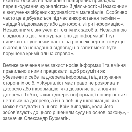
який наголосив на найбільш поширених прикладах
перешкоджання журналістській діяльності: «Незаконним
є вилучення зібраних журналістом матеріалів. Особливо
часто це відбувається під час використання техніки –
«віддай відеокамеру або диктофон, зітри інформацію».
Незаконним є вилучення технічних засобів. Незаконною
є відмова в доступі журналістів до інформації. І тут
виникають суперечки навіть на рівні експертів, тому що
сьогодні за ненадання відповіді на запит може бути
порушена кримінальна справа».
Велике значення має захист носіїв інформації та вміння
правильно з ними працювати, щоб розуміти як
убезпечити себе та джерела інформації від втручання
сторонніх осіб. « Журналіст має право не розкривати
джерело або інформацію, яка дозволяє встановити
джерела. Тобто, захист джерел інформації поширюється
не тільки на джерело, а й на побічну інформацію, яка
може вказувати на нього. Крім випадків, коли його
зобов’язують до цього рішенням суду на основі закону», -
зазначив Олександр Бурмагін.