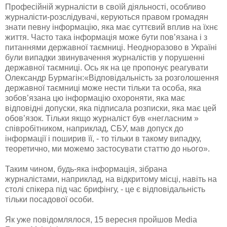
Професійній журналісти в своїй діяльності, особливо
журналісти-розслідувачі, керуються правом громадян
знати певну інформацію, яка має суттєвий вплив на їхнє
життя. Часто така інформація може бути пов’язана і з
питаннями державної таємниці. Неодноразово в Україні
були випадки звинувачення журналістів у порушенні
державної таємниці. Ось як на це пропонує реагувати
Олександр Бурмагін:«Відповідальність за розголошення
державної таємниці може нести тільки та особа, яка
зобов’язана цю інформацію охороняти, яка має
відповідні допуски, яка підписала розписки, яка має цей
обов’язок. Тільки якщо журналіст був «негласним »
співробітником, наприклад, СБУ, мав допуск до
інформації і поширив її, - то тільки в такому випадку,
теоретично, ми можемо застосувати статтю до нього».
Таким чином, будь-яка інформація, зібрана
журналістами, наприклад, на відкритому місці, навіть на
столі спікера під час брифінгу, - це є відповідальність
тільки посадової особи.
Як уже повідомлялося, 15 вересня пройшов Media