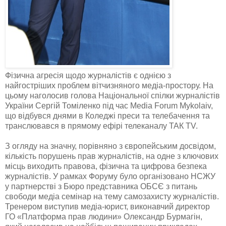
Фізична агресія щодо журналістів є однією з
найгостріших проблем вітчизняного медіа-простору. На
цьому наголосив голова Національної спілки журналістів
України Сергій Томіленко під час Media Forum Mykolaiv,
що відбувся днями в Коледжі преси та телебачення та
транслювався в прямому ефірі телеканалу ТАК TV.
З огляду на значну, порівняно з європейським досвідом,
кількість порушень прав журналістів, на одне з ключових
місць виходить правова, фізична та цифрова безпека
журналістів. У рамках Форуму було організовано НСЖУ
у партнерстві з Бюро представника ОБСЄ з питань
свободи медіа семінар на тему самозахисту журналістів.
Тренером виступив медіа-юрист, виконавчий директор
ГО «Платформа прав людини» Олександр Бурмагін,