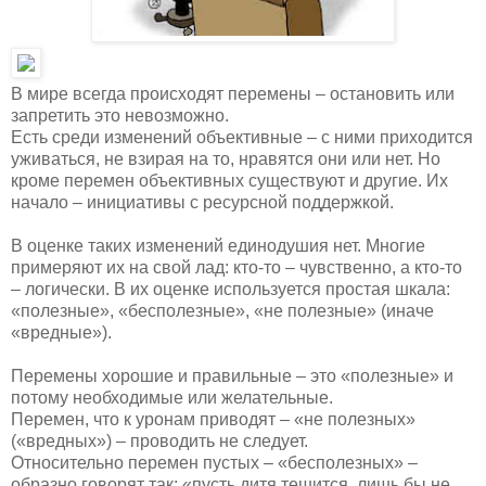
В мире всегда происходят перемены – остановить или
запретить это невозможно.
Есть среди изменений объективные – с ними приходится
уживаться, не взирая на то, нравятся они или нет. Но
кроме перемен объективных существуют и другие. Их
начало – инициативы с ресурсной поддержкой.
В оценке таких изменений единодушия нет. Многие
примеряют их на свой лад: кто-то – чувственно, а кто-то
– логически. В их оценке используется простая шкала:
«полезные», «бесполезные», «не полезные» (иначе
«вредные»).
Перемены хорошие и правильные – это «полезные» и
потому необходимые или желательные.
Перемен, что к уронам приводят – «не полезных»
(«вредных») – проводить не следует.
Относительно перемен пустых – «бесполезных» –
образно говорят так: «пусть дитя тешится, лишь бы не