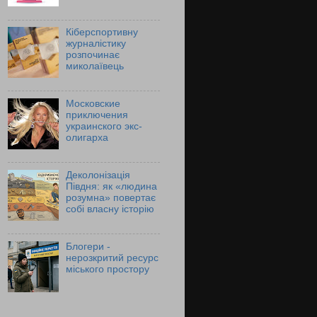
Кіберспортивну
журналістику
розпочинає
миколаївець
Московские
приключения
украинского экс-
олигарха
Деколонізація
Півдня: як «людина
розумна» повертає
собі власну історію
Блогери -
нерозкритий ресурс
міського простору