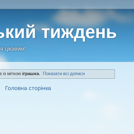
ький тиждень
я цікавим!
в із міткою
іграшка
.
Показати всі дописи
Головна сторінка