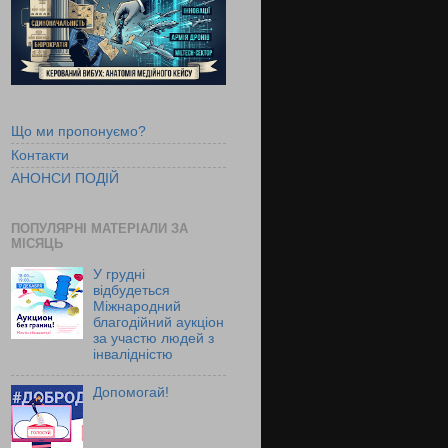
Що ми пропонуємо?
Контакти
АНОНСИ ПОДІЙ
ПОПУЛЯРНІ МАТЕРІАЛИ ЗА
МІСЯЦЬ
У грудні
відбудеться
Міжнародний
благодійний аукціон
за участю людей з
інвалідністю
Допомогай!