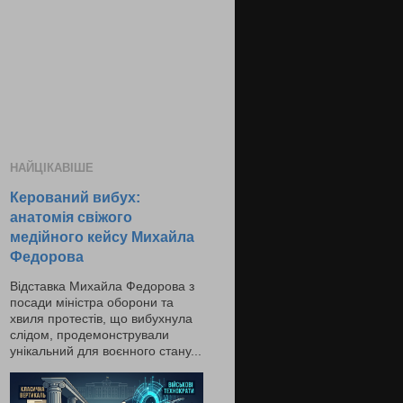
НАЙЦІКАВІШЕ
Керований вибух:
анатомія свіжого
медійного кейсу Михайла
Федорова
Відставка Михайла Федорова з
посади міністра оборони та
хвиля протестів, що вибухнула
слідом, продемонстрували
унікальний для воєнного стану...