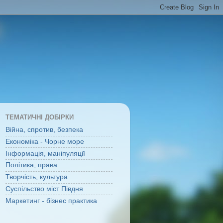
ТЕМАТИЧНІ ДОБІРКИ
Війна, спротив, безпека
Економіка - Чорне море
Інформація, маніпуляції
Політика, права
Творчість, культура
Суспільство міст Півдня
Маркетинг - бізнес практика