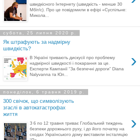
швидкісного Інтернету (швидкість - менше 30
Мбіт/с). Про це повідомили в ефірі «Суспільне:
Микола...
субота, 25 липня 2020 р.
Як штрафують за надмірну
швидкість?
›
В Україні тривають дискусії про проблему
надмірної швидкості і покарання за це.
Експерти Кампанії “За безпечні дороги” Diana
Nalyvanna та Юл...
понеділок, 6 травня 2019 р.
300 свічок, що символізують
згаслі в автокатастрофах
життя
›
З 6 по 12 травня триває Глобальний тиждень
безпеки дорожнього руху, і до його початку на
сходах Українського дому виставили інсталяцію
“Пе...