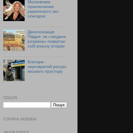
Московские
приключения
украинского экс-
олигарха
Деколонізація
Півдня: як «людина
розумна» повертає
собі власну історію
Блогери -
нерозкритий ресурс
міського простору
ПОШУК
ГОРЯЧА НОВИНА
АРХІВ БЛОГУ