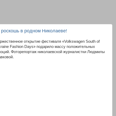
и роскошь в родном Николаеве!
ржественное открытие фестиваля «Volkswagen South of
raine Fashion Days» подарило массу положительных
оций. Фоторепортаж николаевской журналистки Людмилы
вковой.