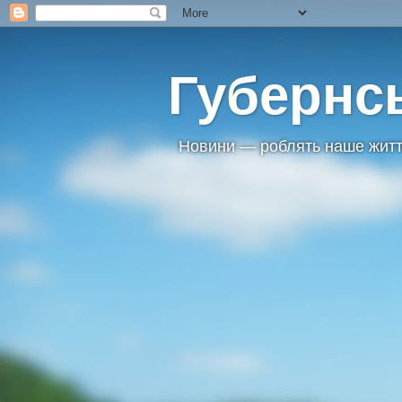
Губернс
Новини — роблять наше житт