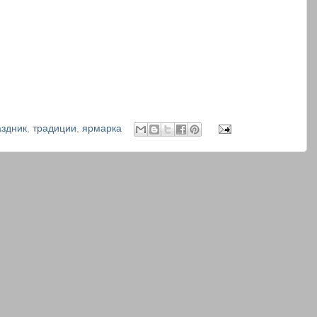
аздник
,
традиции
,
ярмарка