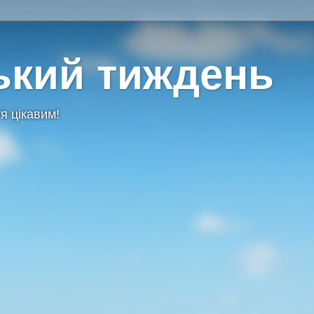
ький тиждень
я цікавим!