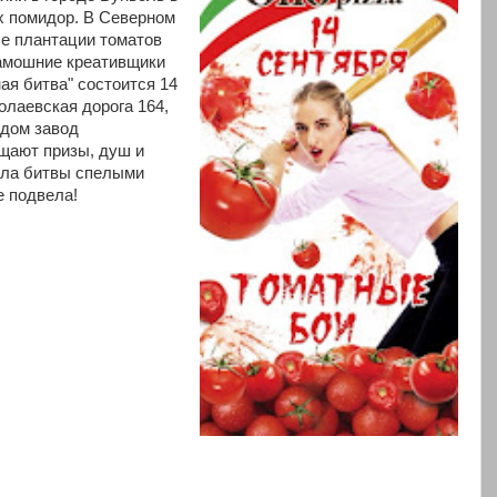
х помидор. В Северном
е плантации томатов
тамошние креативщики
ная битва" состоится 14
олаевская дорога 164,
дом завод
щают призы, душ и
ала битвы спелыми
е подвела!