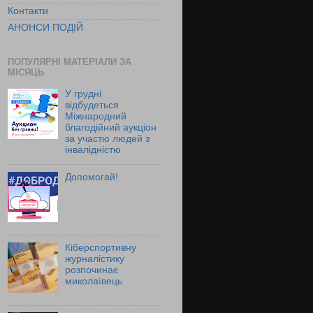
Контакти
АНОНСИ ПОДІЙ
ПОПУЛЯРНІ МАТЕРІАЛИ ЗА
МІСЯЦЬ
У грудні
відбудеться
Міжнародний
благодійний аукціон
за участю людей з
інвалідністю
Допомогай!
Кіберспортивну
журналістику
розпочинає
миколаївець