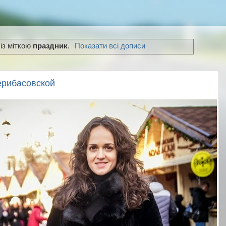
 із міткою
праздник
.
Показати всі дописи
ерибасовской