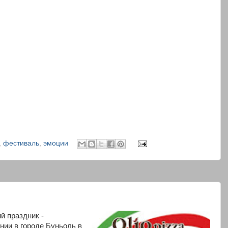
,
фестиваль
,
эмоции
й праздник -
нии в городе Буньоль в