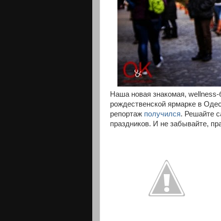
Наша новая знакомая, wellness
рождественской ярмарке в Одес
репортаж
получился
. Решайте 
праздников. И не забывайте, пр