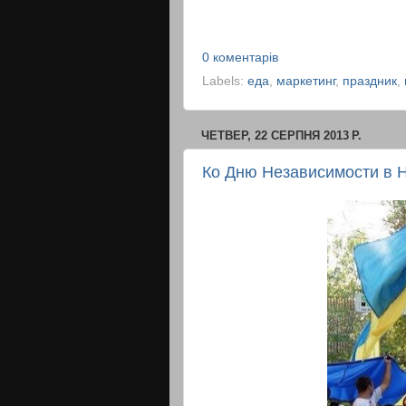
0 коментарів
Labels:
еда
,
маркетинг
,
праздник
,
ЧЕТВЕР, 22 СЕРПНЯ 2013 Р.
Ко Дню Независимости в 