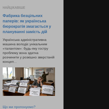
НАЙЦІКАВІШЕ
Фабрика безцільних
паперів: як українська
бюрократія змагається у
плануванні замість дій
Українська адміністративна
машина володіє унікальним
«талантом»: будь-яку гостру
проблему вона здатна
розчинити у розкішно зверстаній
концеп...
Що ми пропонуємо?