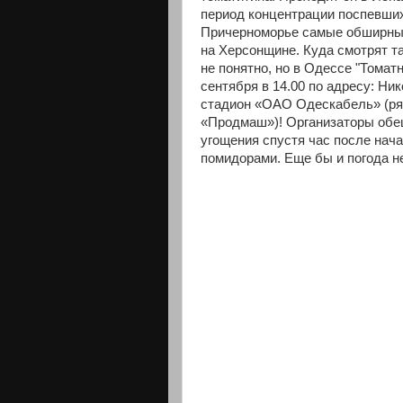
период концентрации поспевши
Причерноморье самые обширны
на Херсонщине. Куда смотрят 
не понятно, но в Одессе "Томат
сентября в 14.00 по адресу: Ник
стадион «ОАО Одескабель» (ря
«Продмаш»)! Организаторы обе
угощения спустя час после нач
помидорами. Еще бы и погода н