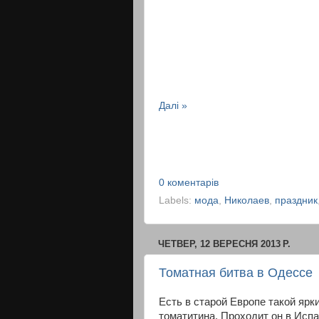
Далі »
0 коментарів
Labels:
мода
,
Николаев
,
праздник
ЧЕТВЕР, 12 ВЕРЕСНЯ 2013 Р.
Томатная битва в Одессе
Есть в старой Европе такой ярки
томатитина. Проходит он в Испа