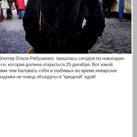
-блоггер Ольга Рябушенко прошлась сегодня по новогодне-
се, которая должна открыться 25 декабря. Вот какой
сами чем баловать себя и любимых во время январских
аздники не повод объедаться "вредной" едой!