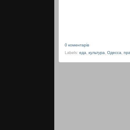
0 коментарів
Labels:
еда
,
культура
,
Одесса
,
пр