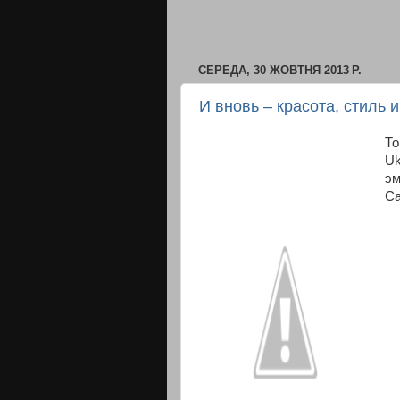
СЕРЕДА, 30 ЖОВТНЯ 2013 Р.
И вновь – красота, стиль 
То
Uk
эм
Са