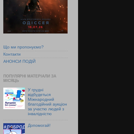
Що ми пропонуємо?
Контакти
АНОНСИ ПОДІЙ
ПОПУЛЯРНІ МАТЕРІАЛИ ЗА
МІСЯЦЬ
У грудні
відбудеться
Міжнародний
благодійний аукціон
за участю людей з
інвалідністю
Допомогай!