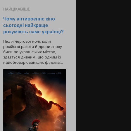
НАЙЦІКАВІШЕ
Чому антивоєнне кіно
сьогодні найкраще
розуміють саме українці?
Після чергової ночі, коли
російські ракети й дрони знову
били по українських містах,
здається дивним, що одним із
найобговорюваніших фільмів...