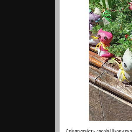
Співдружність дворів Школи кул