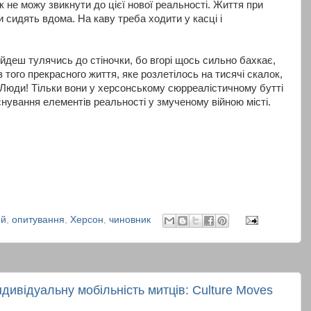
як не можу звикнути до цієї нової реальності. Життя при
 сидять вдома. На каву треба ходити у касці і
йдеш тулячись до стіночки, бо вгорі щось сильно бахкає,
з того прекрасного життя, яке розлетілось на тисячі скалок,
я. Люди! Тільки вони у херсонському сюрреалістичному бутті
снування елементів реальності у змученому війною місті.
ий
,
опитування
,
Херсон
,
чиновник
ндивідуальну мобільність митців: Culture Moves