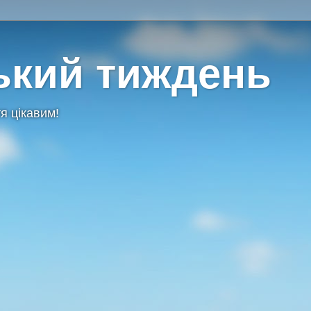
ький тиждень
я цікавим!