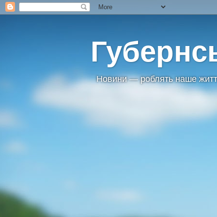
Губернс
Новини — роблять наше житт