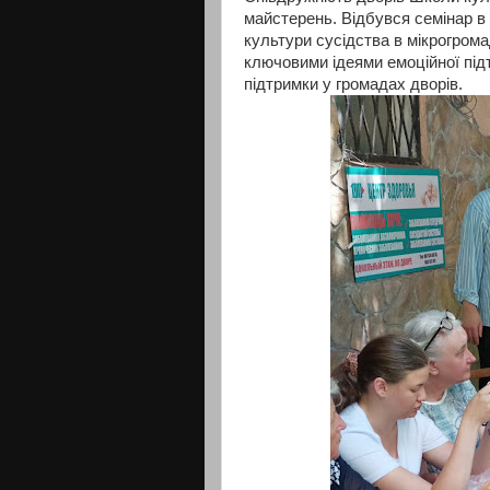
майстерень. Відбувся семінар в 
культури сусідства в мікрогрома
ключовими ідеями емоційної підт
підтримки у громадах дворів.