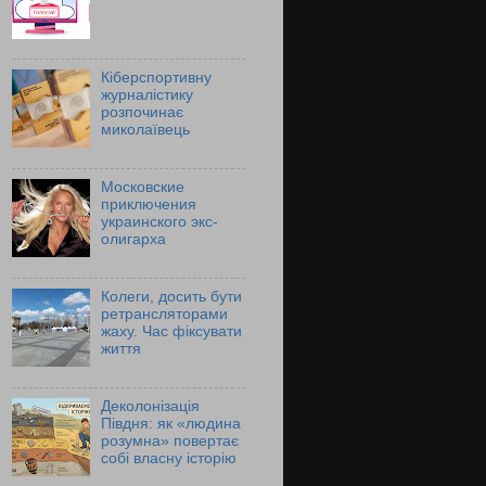
Кіберспортивну
журналістику
розпочинає
миколаївець
Московские
приключения
украинского экс-
олигарха
Колеги, досить бути
ретрансляторами
жаху. Час фіксувати
життя
Деколонізація
Півдня: як «людина
розумна» повертає
собі власну історію