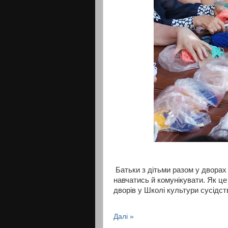
Батьки з дітьми разом у дворах
навчатись й комунікувати. Як це
дворів у Школі культури сусідст
Далі »