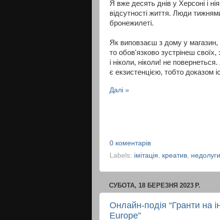
Я вже десять днів у Херсоні і ні
відсутності життя. Люди тижнями
бронежилеті.
Як виповзаєш з дому у магазин, 
то обов'язково зустрінеш своїх, 
і ніколи, ніколи! не повернетьс
є екзистенцією, тобто доказом і
Далі »
0 коментарів
Labels:
імітація
,
креатив
,
недолуг
СУБОТА, 18 БЕРЕЗНЯ 2023 Р.
Онлайн-подія “Гранти на і
Europe”