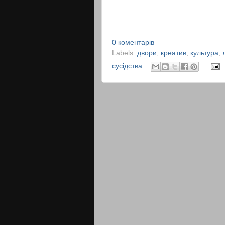
0 коментарів
Labels:
двори
,
креатив
,
культура
,
сусідства