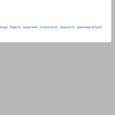
люди
,
Одеси
,
практики
,
психологія
,
творчість
,
школакультури