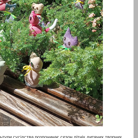
ьтури сусідства розпочинає сезон літніх дитячих творчих