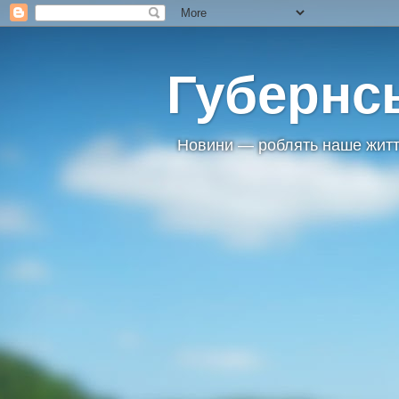
Губернс
Новини — роблять наше житт