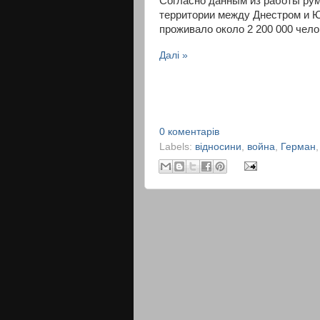
Согласно данным из работы румы
территории между Днестром и 
проживало около 2 200 000 чело
Далі »
0 коментарів
Labels:
відносини
,
война
,
Герман