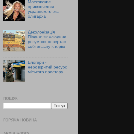
Московские
приключения
украинского экс-
олигарха
Деколонізація
Півдня: як «людина
розумна» повертає
собі власну історію
Блогери -
нерозкритий ресурс
міського простору
ПОШУК
ГОРЯЧА НОВИНА
АРХІВ БЛОГУ