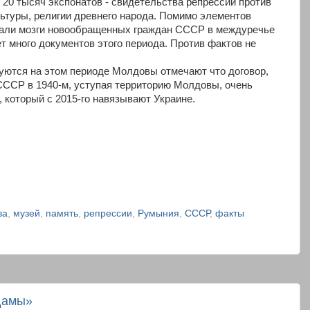
 20 тысяч экспонатов - свидетельства репрессий против
ьтуры, религии древнего народа. Помимо элементов
вали мозги новообращенных граждан СССР в междуречье
т много документов этого периода. Против фактов не
уются на этом периоде Молдовы отмечают что договор,
СССР в 1940-м, уступая территорию Молдовы, очень
 который с 2015-го навязывают Украине.
ва
,
музей
,
память
,
репрессии
,
Румыния
,
СССР
,
факты
дамы»