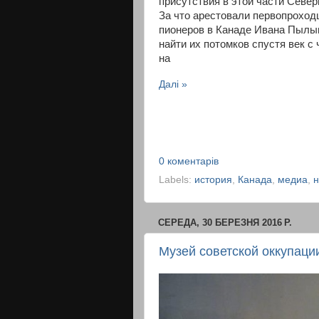
присутствия в этой части Север
За что арестовали первопроход
пионеров в Канаде Ивана Пылы
найти их потомков спустя век с
на
Далі »
0 коментарів
Labels:
история
,
Канада
,
медиа
,
н
СЕРЕДА, 30 БЕРЕЗНЯ 2016 Р.
Музей советской оккупаци