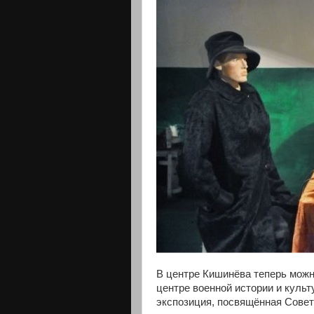
В центре Кишинёва теперь можн
центре военной истории и куль
экспозиция, посвящённая Совет