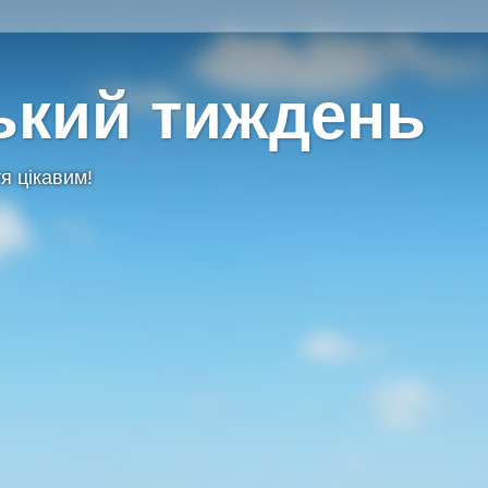
ький тиждень
я цікавим!