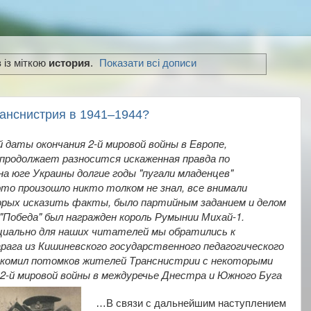
 із міткою
история
.
Показати всі дописи
ранснистрия в 1941–1944?
й даты окончания 2-й мировой войны в Европе,
продолжает разносится искаженная правда по
на юге Украины долгие годы "пугали младенцев"
то произошло никто толком не знал, все внимали
орых исказить факты, было партийным заданием и делом
"Победа" был награжден король Румынии Михай-1.
циально для наших читателей мы обратились к
рага из Кишиневского государственного педагогического
акомил потомков жителей Транснистрии с некоторыми
-й мировой войны в междуречье Днестра и Южного Буга
…В связи с дальнейшим наступлением