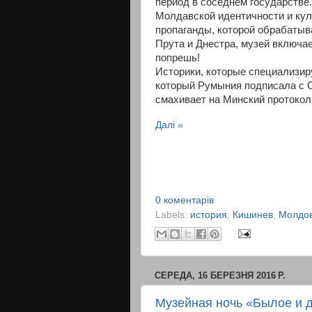
период в соседнем государстве.
Молдавской идентичности и кул
пропаганды, которой обрабаты
Прута и Днестра, музей включае
попрешь!
Историки, которые специализир
который Румыния подписала с 
смахивает на Минский протокол,
Далі »
0 коментарів
Labels:
история
,
Кишинев
,
Молдо
СЕРЕДА, 16 БЕРЕЗНЯ 2016 Р.
Музейная ночь «Былое и 