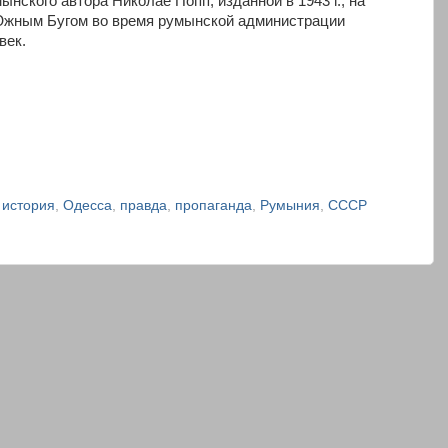
нского автора Николае Попп, изданной в 1943 г., на
Южным Бугом во время румынской администрации
век.
,
история
,
Одесса
,
правда
,
пропаганда
,
Румыния
,
СССР