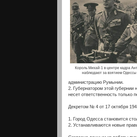
Король Михай-1 в центре кадра Ант
наблюдают за взятием Одессы в
администрацию Румынии.
2. Губернатором этой губернии 
несет ответственность только п
Декретом № 4 от 17 октября 194
1. Город Одесса становится сто
2. Устанавливаются новые прави