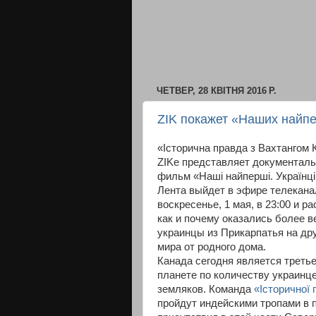
ЧЕТВЕР, 28 КВІТНЯ 2016 Р.
ZIK покажет «Наших найп
«Історична правда з Вахтангом К
ZIKе представляет документаль
фильм «Наші найперші. Українці 
Лента выйдет в эфире телекана
воскресенье, 1 мая, в 23:00 и ра
как и почему оказались более в
украинцы из Прикарпатья на др
мира от родного дома.
Канада сегодня является третье
планете по количеству украинц
земляков. Команда
«Історичної
пройдут индейскими тропами в 