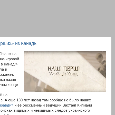
ерших» из Канады
іпіані» на
но-игровой
в Канаді».
ла в
сскажет,
ека назад
угом конце
й на
ев. А еще 130 лет назад там вообще не было наших
 правди»
и ее бессменный ведущий Вахтанг Кипиани
поисках видимых и невидимых следов украинского