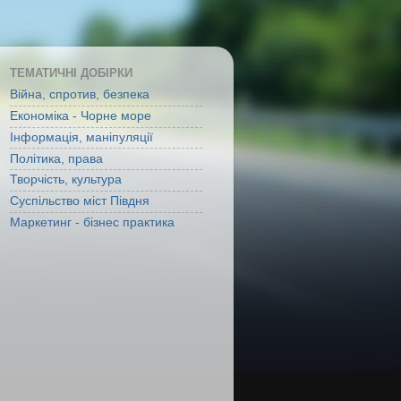
ТЕМАТИЧНІ ДОБІРКИ
Війна, спротив, безпека
Економіка - Чорне море
Інформація, маніпуляції
Політика, права
Творчість, культура
Суспільство міст Півдня
Маркетинг - бізнес практика