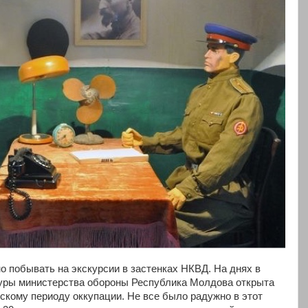
о побывать на экскурсии в застенках НКВД. На днях в
туры министерства обороны Республика Молдова открыта
скому периоду оккупации. Не все было радужно в этот