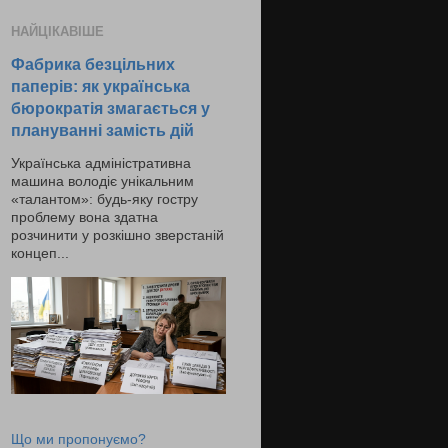
НАЙЦІКАВІШЕ
Фабрика безцільних
паперів: як українська
бюрократія змагається у
плануванні замість дій
Українська адміністративна
машина володіє унікальним
«талантом»: будь-яку гостру
проблему вона здатна
розчинити у розкішно зверстаній
концеп...
Що ми пропонуємо?