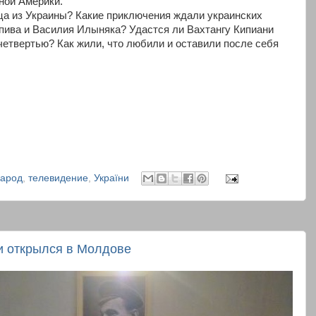
ной Америки.
ца из Украины? Какие приключения ждали украинских
пива и Василия Илыняка? Удастся ли Вахтангу Кипиани
 четвертью? Как жили, что любили и оставили после себя
арод
,
телевидение
,
України
и открылся в Молдове