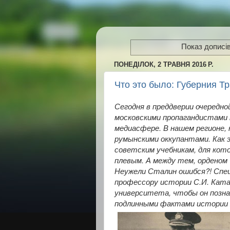
Показ дописів
ПОНЕДІЛОК, 2 ТРАВНЯ 2016 Р.
Что это было: Губерния Т
Сегодня в преддверии очередно
московскими пропагандистами 
медиасфере. В нашем регионе, 
румынскими оккупантами. Как э
советским учебникам, для кот
плевым. А между тем, орденом 
Неужели Сталин ошибся?! Спе
профессору истории С.И. Ката
университета, чтобы он позн
подлинными фактами истории 2