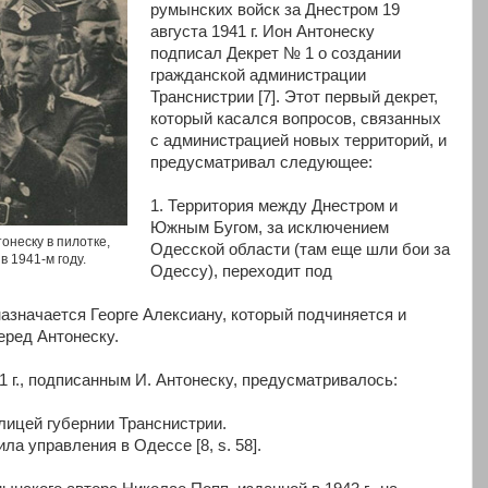
румынских войск за Днестром 19
августа 1941 г. Ион Антонеску
подписал Декрет № 1 о создании
гражданской администрации
Транснистрии [7]. Этот первый декрет,
который касался вопросов, связанных
с администрацией новых территорий, и
предусматривал следующее:
1. Территория между Днестром и
Южным Бугом, за исключением
онеску в пилотке,
Одесской области (там еще шли бои за
 1941-м году.
Одессу), переходит под
назначается Георге Алексиану, который подчиняется и
еред Антонеску.
1 г., подписанным И. Антонеску, предусматривалось:
лицей губернии Транснистрии.
ла управления в Одессе [8, s. 58].