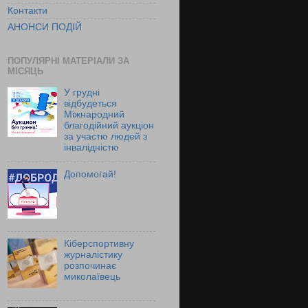
Контакти
АНОНСИ ПОДІЙ
ПОПУЛЯРНІ МАТЕРІАЛИ ЗА
МІСЯЦЬ
У грудні
відбудеться
Міжнародний
благодійний аукціон
за участю людей з
інвалідністю
Допомогай!
Кіберспортивну
журналістику
розпочинає
миколаївець