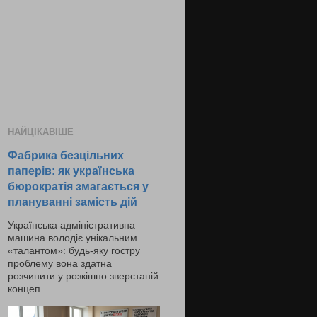
НАЙЦІКАВІШЕ
Фабрика безцільних
паперів: як українська
бюрократія змагається у
плануванні замість дій
Українська адміністративна
машина володіє унікальним
«талантом»: будь-яку гостру
проблему вона здатна
розчинити у розкішно зверстаній
концеп...