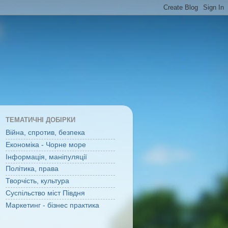
ТЕМАТИЧНІ ДОБІРКИ
Війна, спротив, безпека
Економіка - Чорне море
Інформація, маніпуляції
Політика, права
Творчість, культура
Суспільство міст Півдня
Маркетинг - бізнес практика