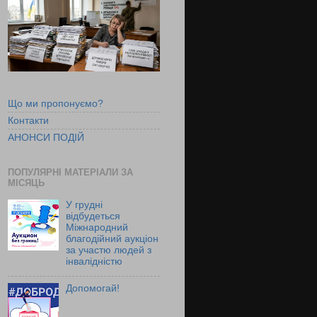
Що ми пропонуємо?
Контакти
АНОНСИ ПОДІЙ
ПОПУЛЯРНІ МАТЕРІАЛИ ЗА
МІСЯЦЬ
У грудні
відбудеться
Міжнародний
благодійний аукціон
за участю людей з
інвалідністю
Допомогай!