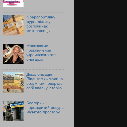
Кіберспортивну
журналістику
розпочинає
миколаївець
Московские
приключения
украинского экс-
олигарха
Деколонізація
Півдня: як «людина
розумна» повертає
собі власну історію
Блогери -
нерозкритий ресурс
міського простору