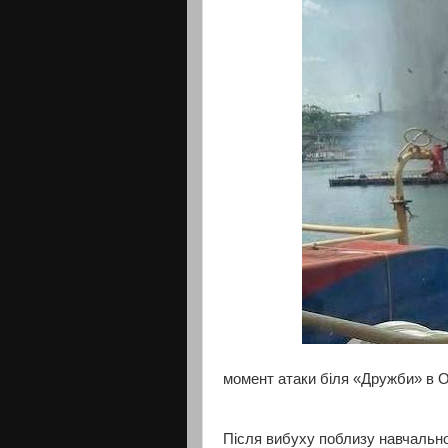
момент атаки біля «Дружби» в 
Після вибуху поблизу навчальн