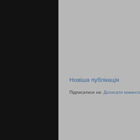
Новіша публікація
Підписатися на:
Дописати комента