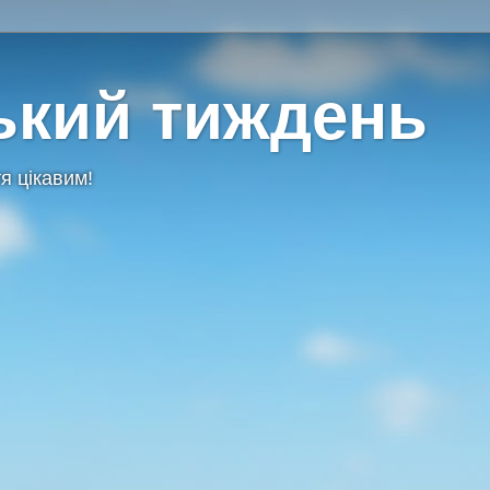
ький тиждень
я цікавим!