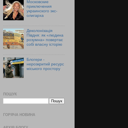
Московские
приключения
украинского экс-
олигарха
Деколонізація
Півдня: як «людина
розумна» повертає
собі власну історію
Блогери -
нерозкритий ресурс
міського простору
ПОШУК
ГОРЯЧА НОВИНА
АРХІВ БЛОГУ