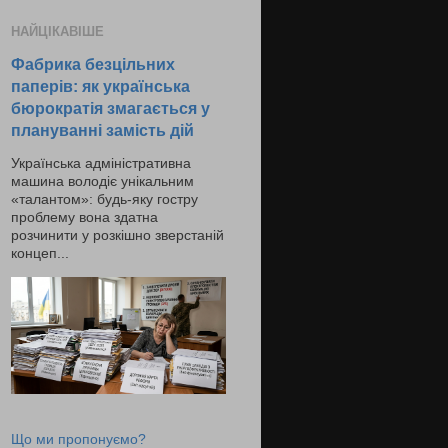
НАЙЦІКАВІШЕ
Фабрика безцільних
паперів: як українська
бюрократія змагається у
плануванні замість дій
Українська адміністративна
машина володіє унікальним
«талантом»: будь-яку гостру
проблему вона здатна
розчинити у розкішно зверстаній
концеп...
Що ми пропонуємо?