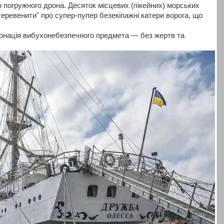
 погружного дрона. Десяток місцевих (пікейних) морських
"теревенити" про супер-пупер безекіпажні катери ворога, що
онація вибухонебезпечного предмета — без жертв та