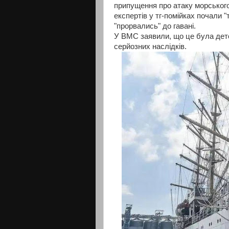
припущення про атаку морського
експертів у тг-помійках почали 
"прорвались" до гавані.
У ВМС заявили, що це була дет
серйозних наслідків.