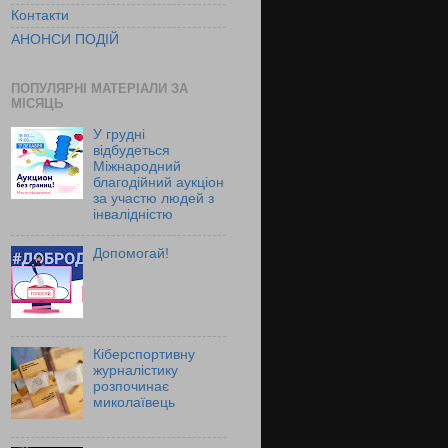
Контакти
АНОНСИ ПОДІЙ
ПОПУЛЯРНІ МАТЕРІАЛИ ЗА
МІСЯЦЬ
У грудні
відбудеться
Міжнародний
благодійний аукціон
за участю людей з
інвалідністю
Допомогай!
Кіберспортивну
журналістику
розпочинає
миколаївець