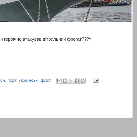
н героїчно атакував вітрильний фрегат???»
си
,
порт
,
українські
,
флот