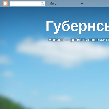
Губернс
Новини — роблять наше житт