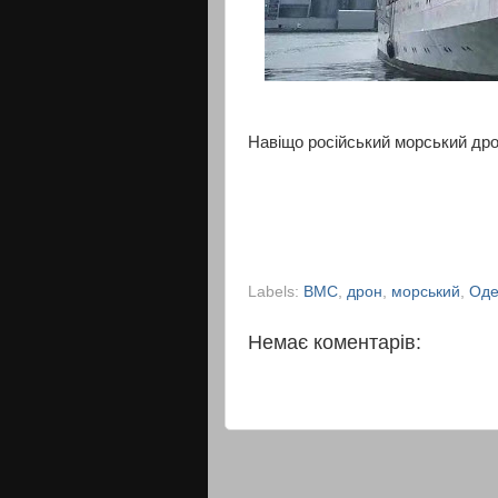
Навіщо російський морський дро
Labels:
ВМС
,
дрон
,
морський
,
Оде
Немає коментарів: