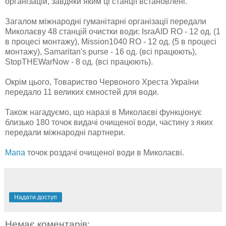
організацій, завдяки яким ці станції встановлені.
Загалом міжнародні гуманітарні організації передали
Миколаєву 48 станцій очистки води: IsraAID RO - 12 од. (1
в процесі монтажу), Mission1040 RO - 12 од. (5 в процесі
монтажу), Samaritan's purse - 16 од. (всі працюють),
StopTHEWarNow - 8 од. (всі працюють).
Окрім цього, Товариство Червоного Хреста України
передало 11 великих ємностей для води.
Також нагадуємо, що наразі в Миколаєві функціонує
близько 180 точок видачі очищеної води, частину з яких
передали міжнародні партнери.
Мапа
точок роздачі очищеної води в Миколаєві.
Надати доступ
Немає коментарів: