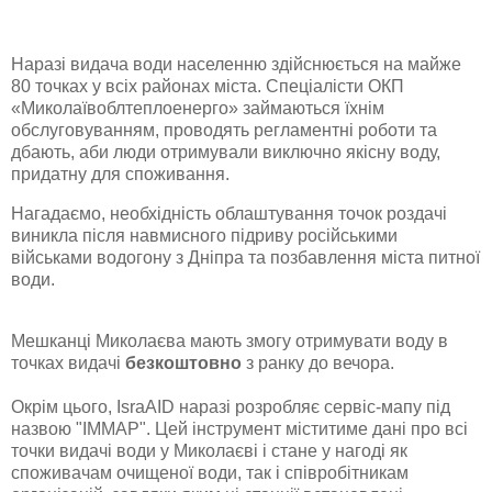
Наразі видача води населенню здійснюється на майже
80 точках у всіх районах міста. Спеціалісти ОКП
«Миколаївоблтеплоенерго» займаються їхнім
обслуговуванням, проводять регламентні роботи та
дбають, аби люди отримували виключно якісну воду,
придатну для споживання.
Нагадаємо, необхідність облаштування точок роздачі
виникла після навмисного підриву російськими
військами водогону з Дніпра та позбавлення міста питної
води.
Мешканці Миколаєва мають змогу отримувати воду в
точках видачі
безкоштовно
з ранку до вечора.
Окрім цього, IsraAID наразі розробляє сервіс-мапу під
назвою "IMMAP". Цей інструмент міститиме дані про всі
точки видачі води у Миколаєві і стане у нагоді як
споживачам очищеної води, так і співробітникам